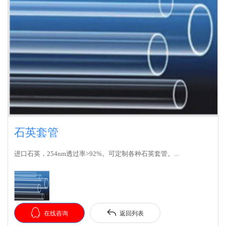
石英套管
进口石英，254nm透过率>92%。可定制各种石英套管。...


在线咨询
返回列表