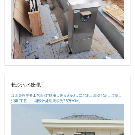
长沙污水处理厂
废水处理主要工艺采取“格栅→改良AAO→二沉池→混凝沉淀→过滤→
消毒”工艺，一期设计处理规模为7.5万m3/d。...