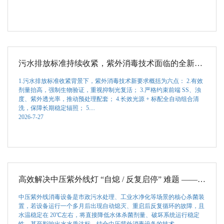
污水排放标准持续收紧，紫外消毒技术面临的全新要求
1.污水排放标准收紧背景下，紫外消毒技术新要求概括为六点： 2.有效
剂量抬高，强制生物验证，重视抑制光复活； 3.严格约束前端 SS、浊
度、紫外透光率，推动预处理配套； 4.长效光源 + 标配全自动组合清
洗，保障长期稳定辐照； 5....
2026-7-27
高效解决中压紫外线灯 “自熄 / 反复启停” 难题 —— 专业技术指南
中压紫外线消毒设备是市政污水处理、工业水净化等场景的核心杀菌装
置，若设备运行一个多月后出现自动熄灭、重启后反复循环的故障，且
水温稳定在 20℃左右，将直接降低水体杀菌剂量、破坏系统运行稳定
性，甚至影响出水水质达标。结合中压紫外消毒设备的技术...