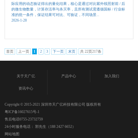
际应用的动态验证得出的量化结果，核心是通过对比紫外线照射前 / 后
的微生物数量，计算存活率与杀灭率，且所有测试需遵循国标 / 行业标
准的统一条件，保证结果可对比、可验证，不同场景...
2026-1-28
首页
上一页
1
2
3
下一页
末页
共
22
页
217
条
关于天广亿
产品中心
加入我们
资讯中心
Copyright © 2015-2021 深圳市天广亿科技有限公司 版权所有
粤ICP备16027615号-1
售后电话0755-23732759
24小时服务电话： 郭先生（188 2427 6652）
网站地图