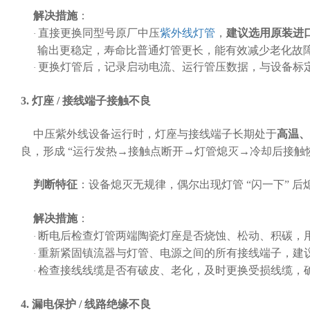
解决措施
：
直接更换同型号原厂中压
紫外线灯管
，
建议选用原装进
·
输出更稳定，寿命比普通灯管更长，能有效减少老化故
更换灯管后，记录启动电流、运行管压数据，与设备标
·
3. 灯座 / 接线端子接触不良
中压紫外线设备运行时，灯座与接线端子长期处于
高温、
良，形成
“运行发热→接触点断开→灯管熄灭→冷却后接触恢
判断特征
：设备熄灭无规律，偶尔出现灯管
“闪一下” 
解决措施
：
断电后检查灯管两端陶瓷灯座是否烧蚀、松动、积碳，
·
重新紧固镇流器与灯管、电源之间的所有接线端子，建
·
检查接线线缆是否有破皮、老化，及时更换受损线缆，
·
4. 漏电保护 / 线路绝缘不良