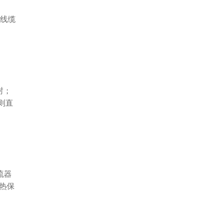
线缆
封；
则直
流器
器热保