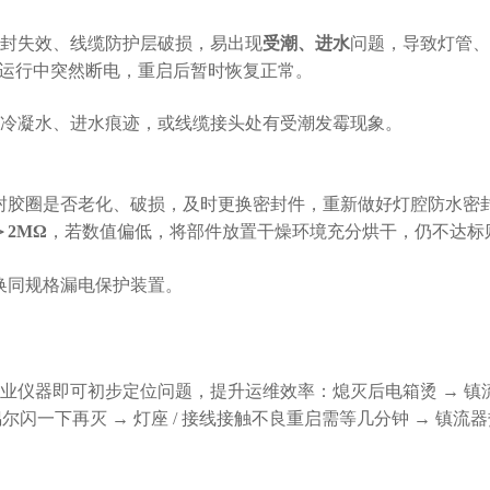
封失效、线缆防护层破损，易出现
受潮、进水
问题，导致灯管、
运行中突然断电，重启后暂时恢复正常。
冷凝水、进水痕迹，或线缆接头处有受潮发霉现象。
封胶圈是否老化、破损，及时更换密封件，重新做好灯腔防水密
＞
2MΩ
，若数值偏低，将部件放置干燥环境充分烘干，仍不达标
换同规格漏电保护装置。
业仪器即可初步定位问题，提升运维效率：熄灭后电箱烫
→ 镇
尔闪一下再灭 → 灯座 / 接线接触不良重启需等几分钟 → 镇流