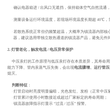
确认电器箱进
/ 出风口无遮挡，保持箱体空气自然流通
·
测量设备运行环境温度，若现场环境温度长期超
40℃
·
若散热系统正常但仍频繁超温，大概率为镇流器内部核
·
器，建议选用带独立散热通道的镇流器产品，避免元件
2. 灯管老化，触发电流 / 电压异常保护
中压汞灯的工作原理与低压汞灯存在本质差异，其寿命周
能力下降、管内汞蒸气压失衡，会出现
电流骤增、运行管压
熄灭。
判断特征
：
灯管启动时亮度明显偏暗，光色发红、发粉（正常中压
·
灯管累计使用小时数接近或超过厂家标定的寿命周期；
·
镇流器故障指示灯显示
“过流 / 过压” 报警。
·