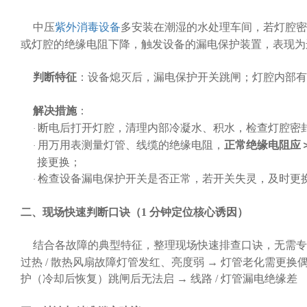
中压
紫外消毒设备
多安装在潮湿的水处理车间，若灯腔密
或灯腔的绝缘电阻下降，触发设备的漏电保护装置，表现为
判断特征
：设备熄灭后，漏电保护开关跳闸；灯腔内部有
解决措施
：
断电后打开灯腔，清理内部冷凝水、积水，检查灯腔密
·
用万用表测量灯管、线缆的绝缘电阻，
正常绝缘电阻应
·
接更换；
检查设备漏电保护开关是否正常，若开关失灵，及时更
·
二、现场快速判断口诀（
1 分钟定位核心诱因）
结合各故障的典型特征，整理现场快速排查口诀，无需专
过热 / 散热风扇故障灯管发红、亮度弱 → 灯管老化需更换偶
护（冷却后恢复）跳闸后无法启 → 线路 / 灯管漏电绝缘差