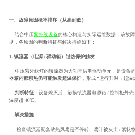
一、故障原因概率排序（从高到低）
结合中压
紫外线设备
的核心构造与实际运维数据，该故障
度，各原因的判断特征与解决措施如下：
1. 镇流器（电源 / 驱动箱）过热保护触发
中压紫外线灯的镇流器为大功率供电驱动单元，是设备
器箱内部积热仍可能触发超温保护
，形成
“运行升温→超温
判断特征
：设备熄灭后，触摸镇流器电源箱
/ 控制柜
温度超 40℃。
解决措施
：
检查镇流器配套散热风扇是否停转、扇叶被灰尘
/ 絮
·