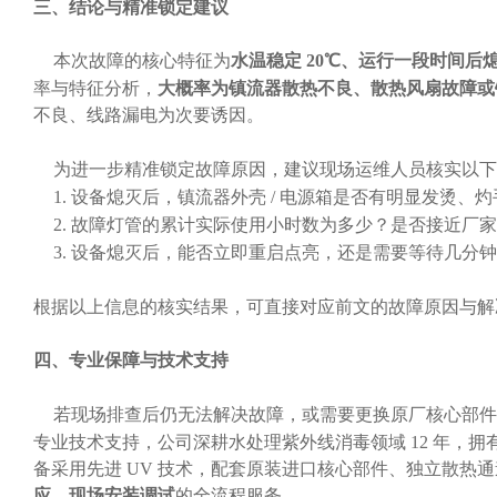
三、结论与精准锁定建议
本次故障的核心特征为
水温稳定
20℃、运行一段时间后
率与特征分析，
大概率为镇流器散热不良、散热风扇故障或
不良、线路漏电为次要诱因。
为进一步精准锁定故障原因，建议现场运维人员核实以下
1.
设备熄灭后，镇流器外壳
/ 电源箱是否有明显发烫、
2.
故障灯管的累计实际使用小时数为多少？是否接近厂家
3.
设备熄灭后，能否立即重启点亮，还是需要等待几分钟
根据以上信息的核实结果，可直接对应前文的故障原因与解
四、专业保障与技术支持
若现场排查后仍无法解决故障，或需要更换原厂核心部件
专业技术支持，公司深耕水处理紫外线消毒领域
12 年，
备采用先进 UV 技术，配套原装进口核心部件、独立散热通道
应、现场安装调试
的全流程服务。