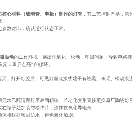
口核心材料（玻璃管、电极）制作的灯管
，其工艺控制严格，紫
障；
定参数对比，确认运行状态正常。
微振动
的工作环境，易出现氧化、松动、积碳问题，导致电路接
复→重启点亮” 的循环。
后熄灭；打开灯腔后，可见灯座或接线端子有烧黑、积碳、松动痕
用无水乙醇清理灯座表面积碳，若老化变形直接更换原厂陶瓷灯
议在端子处加装防松垫片，涂抹抗氧化导电膏；
确保接线处密封防水，避免氧化加剧。